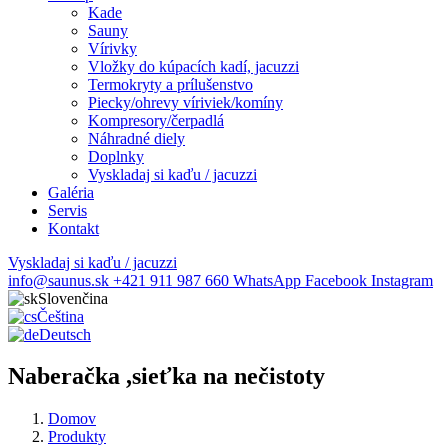
Kade
Sauny
Vírivky
Vložky do kúpacích kadí, jacuzzi
Termokryty a prílušenstvo
Piecky/ohrevy víriviek/komíny
Kompresory/čerpadlá
Náhradné diely
Doplnky
Vyskladaj si kaďu / jacuzzi
Galéria
Servis
Kontakt
Vyskladaj si kaďu / jacuzzi
info@saunus.sk
+421 911 987 660
WhatsApp
Facebook
Instagram
Slovenčina
Čeština
Deutsch
Naberačka ,sieťka na nečistoty
Domov
Produkty