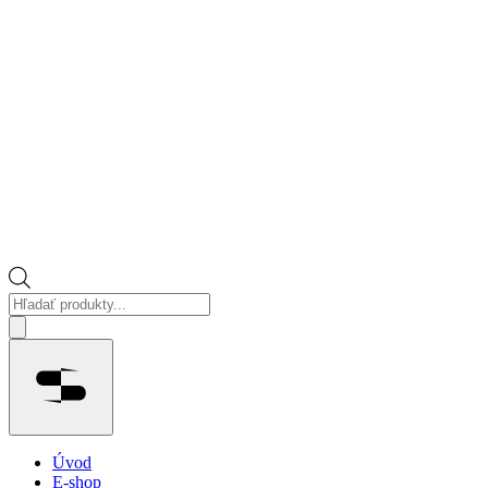
Vyhľadávanie
produktov
Menu
Úvod
E-shop