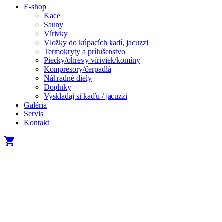
E-shop
Kade
Sauny
Vírivky
Vložky do kúpacích kadí, jacuzzi
Termokryty a prílušenstvo
Piecky/ohrevy víriviek/komíny
Kompresory/čerpadlá
Náhradné diely
Doplnky
Vyskladaj si kaďu / jacuzzi
Galéria
Servis
Kontakt