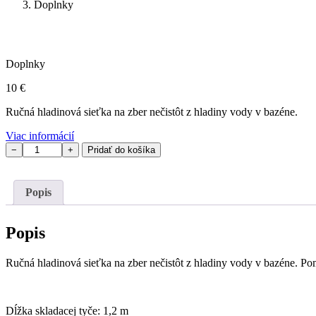
Doplnky
Doplnky
10
€
Ručná hladinová sieťka na zber nečistôt z hladiny vody v bazéne.
Viac informácií
množstvo
−
+
Pridať do košíka
Naberačka
,sieťka
na
Popis
nečistoty
Popis
Ručná hladinová sieťka na zber nečistôt z hladiny vody v bazéne. Pom
Dĺžka skladacej tyče: 1,2 m