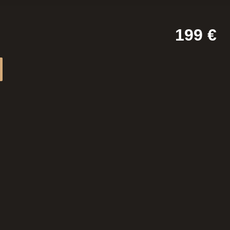
199
€
y