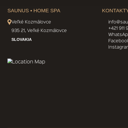
SAUNUS • HOME SPA
KONTAKT
Veľké Kozmálovce
info@sau
+421 911
935 21, Veľké Kozmálovce
WhatsA
SLOVAKIA
Faceboo
Instagra