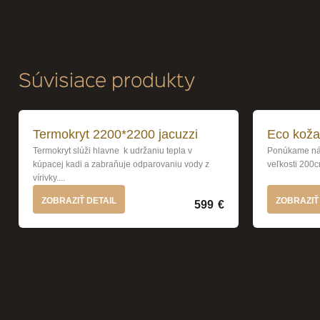
Súvisiace produkty
Termokryt 2200*2200 jacuzzi
Eco koža
Termokryt slúži hlavne k udržaniu tepla v
Ponúkame náh
kúpacej kadi a zabraňuje odparovaniu vody z
veľkosti 200c
vírivky....
ZOBRAZIŤ DETAIL
ZOBRAZIŤ
599
€