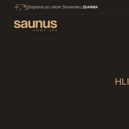
Skip to content
ZDARMA
Doprava po celom Slovensku
HL