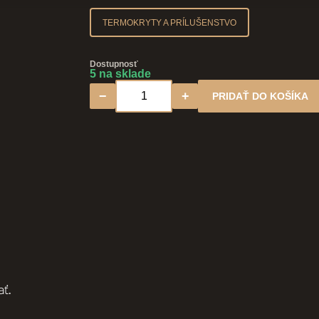
TERMOKRYTY A PRÍLUŠENSTVO
Dostupnosť
5 na sklade
−
+
PRIDAŤ DO KOŠÍKA
množstvo Hliníkový držiak krytu vírivk
ať.