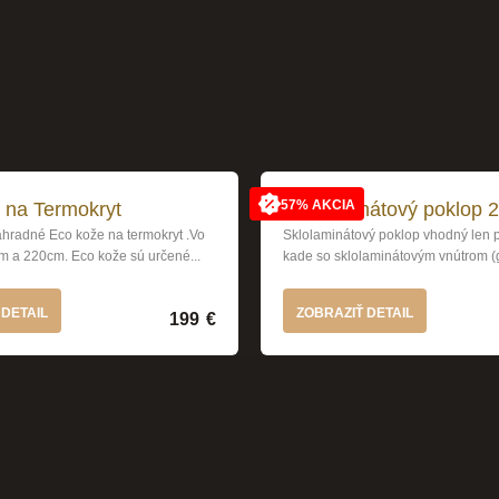
57% AKCIA
 na Termokryt
Sklolaminátový poklop 
radné Eco kože na termokryt .Vo
Sklolaminátový poklop vhodný len 
m a 220cm. Eco kože sú určené...
kade so sklolaminátovým vnútrom (g
 DETAIL
ZOBRAZIŤ DETAIL
199
€