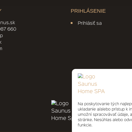
Y
PRIHLÁSENIE
nus.sk
Prihlásiť sa
 987 660
pp
k
m
Na poskytovanie tých najlep
ukladanie a/alebo prístup k 
umožní spracovávať údaje, ak
stránke. Nesúhlas alebo odvo
funkcie.