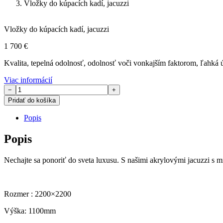
Vložky do kúpacích kadí, jacuzzi
Vložky do kúpacích kadí, jacuzzi
1 700
€
Kvalita, tepelná odolnosť, odolnosť voči vonkajším faktorom, ľahká úd
Viac informácií
množstvo
−
+
Akrylová
Pridať do košíka
vložka
Monaco
Popis
225x225
(čierna)
Popis
Nechajte sa ponoriť do sveta luxusu. S našimi akrylovými jacuzzi s m
Rozmer : 2200×2200
Výška: 1100mm