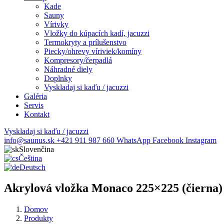
Kade
Sauny
Vírivky
Vložky do kúpacích kadí, jacuzzi
Termokryty a prílušenstvo
Piecky/ohrevy víriviek/komíny
Kompresory/čerpadlá
Náhradné diely
Doplnky
Vyskladaj si kaďu / jacuzzi
Galéria
Servis
Kontakt
Vyskladaj si kaďu / jacuzzi
info@saunus.sk
+421 911 987 660
WhatsApp
Facebook
Instagram
Slovenčina
Čeština
Deutsch
Akrylová vložka Monaco 225×225 (čierna)
Domov
Produkty