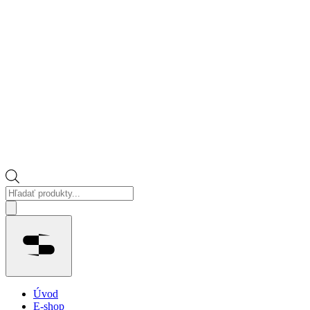
Vyhľadávanie
produktov
Menu
Úvod
E-shop