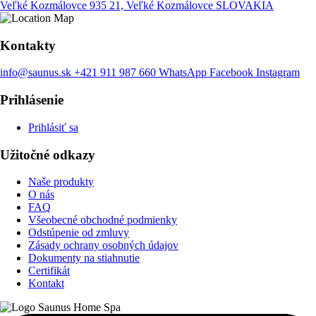
Veľké Kozmálovce
935 21, Veľké Kozmálovce
SLOVAKIA
Kontakty
info@saunus.sk
+421 911 987 660
WhatsApp
Facebook
Instagram
Prihlásenie
Prihlásiť sa
Užitočné odkazy
Naše produkty
O nás
FAQ
Všeobecné obchodné podmienky
Odstúpenie od zmluvy
Zásady ochrany osobných údajov
Dokumenty na stiahnutie
Certifikát
Kontakt