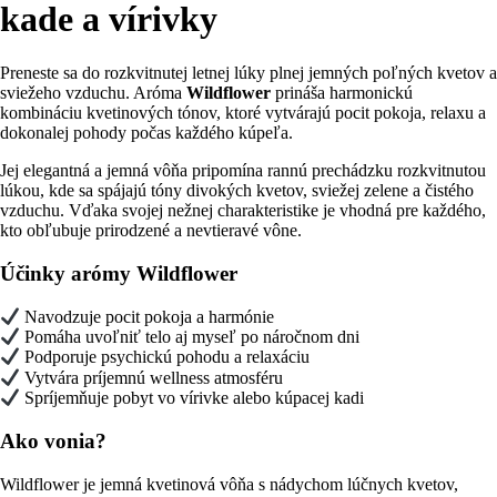
kade a vírivky
Preneste sa do rozkvitnutej letnej lúky plnej jemných poľných kvetov a
sviežeho vzduchu. Aróma
Wildflower
prináša harmonickú
kombináciu kvetinových tónov, ktoré vytvárajú pocit pokoja, relaxu a
dokonalej pohody počas každého kúpeľa.
Jej elegantná a jemná vôňa pripomína rannú prechádzku rozkvitnutou
lúkou, kde sa spájajú tóny divokých kvetov, sviežej zelene a čistého
vzduchu. Vďaka svojej nežnej charakteristike je vhodná pre každého,
kto obľubuje prirodzené a nevtieravé vône.
Účinky arómy Wildflower
Navodzuje pocit pokoja a harmónie
Pomáha uvoľniť telo aj myseľ po náročnom dni
Podporuje psychickú pohodu a relaxáciu
Vytvára príjemnú wellness atmosféru
Spríjemňuje pobyt vo vírivke alebo kúpacej kadi
Ako vonia?
Wildflower je jemná kvetinová vôňa s nádychom lúčnych kvetov,