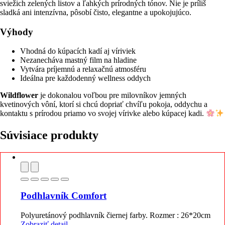
sviežich zelených listov a ľahkých prírodných tónov. Nie je príliš
sladká ani intenzívna, pôsobí čisto, elegantne a upokojujúco.
Výhody
Vhodná do kúpacích kadí aj víriviek
Nezanecháva mastný film na hladine
Vytvára príjemnú a relaxačnú atmosféru
Ideálna pre každodenný wellness oddych
Wildflower
je dokonalou voľbou pre milovníkov jemných
kvetinových vôní, ktorí si chcú dopriať chvíľu pokoja, oddychu a
kontaktu s prírodou priamo vo svojej vírivke alebo kúpacej kadi.
Súvisiace produkty
Podhlavník Comfort
Polyuretánový podhlavník čiernej farby. Rozmer : 26*20cm
Zobraziť detail