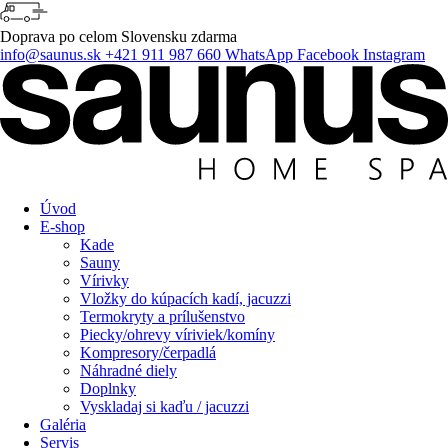
Skip
to
Doprava po celom Slovensku
zdarma
content
info@saunus.sk
+421 911 987 660
WhatsApp
Facebook
Instagram
Úvod
E-shop
Kade
Sauny
Vírivky
Vložky do kúpacích kadí, jacuzzi
Termokryty a prílušenstvo
Piecky/ohrevy víriviek/komíny
Kompresory/čerpadlá
Náhradné diely
Doplnky
Vyskladaj si kaďu / jacuzzi
Galéria
Servis