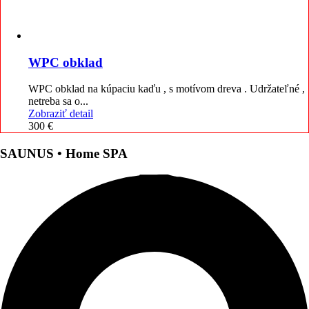
WPC obklad
WPC obklad na kúpaciu kaďu , s motívom dreva . Udržateľné ,
netreba sa o...
Zobraziť detail
300
€
SAUNUS • Home SPA