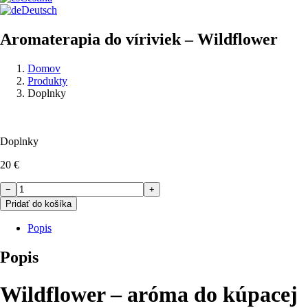
Deutsch
Aromaterapia do víriviek – Wildflower
Domov
Produkty
Doplnky
Doplnky
20
€
množstvo
−
+
Aromaterapia
Pridať do košíka
do
víriviek
Popis
–
Wildflower
Popis
Wildflower – aróma do kúpacej