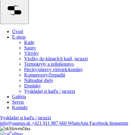
Menu
Úvod
E-shop
Kade
Sauny
Vírivky
Vložky do kúpacích kadí, jacuzzi
Termokryty a prílušenstvo
Piecky/ohrevy víriviek/komíny
Kompresory/čerpadlá
Náhradné diely
Doplnky
Vyskladaj si kaďu / jacuzzi
Galéria
Servis
Kontakt
Vyskladaj si kaďu / jacuzzi
info@saunus.sk
+421 911 987 660
WhatsApp
Facebook
Instagram
Slovenčina
Čeština