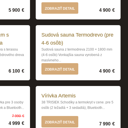
0 €.
.
ZOBRAZIŤ DETAIL
5 900
€
4 900
€
cm s
Sudová sauna Termodrevo (pre
ma
4-6 osôb)
a s terasou
Sudová sauna z termodreva 2100 × 1800 mm
cédrového dreva
(4-6 osôb) Vonkajšia sauna vyrobená z
masívneho...
ZOBRAZIŤ DETAIL
6 100
€
4 900
€
Vírivka Artemis
vka pre 3 osoby
38 TRISIEK Schodíky a termokryt v cene. pre 5
ek a Bluetooth...
osôb (2 ležadlá + 3 sedadlá), Bluetooth...
7 990
€
Pôvodná cena bola: 7 990 €.
Aktuálna cena je: 4 999 €.
ZOBRAZIŤ DETAIL
4 999
€
7 990
€