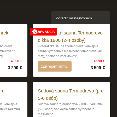
28% AKCIA
mrek
Kvadratická sauna Termodrevo
dlžka 1800 (2-4 osoby)
ého dreva
Kvadratická sauna z termodreva Vonkajšia
smrekového
sauna vyrobená z masívneho termodreva (40
ý...
mm), odolného voči vlhkosti,...
4 990
€
4 990
€
0 €.
.
Pôvodná cena bola: 4 990 €.
Aktuálna cena je: 3 290 €.
Pôvo
Aktuá
ZOBRAZIŤ DETAIL
3 290
€
3 590
€
cm
Sudová sauna Termodrevo (pre
5-6 osôb)
va Vonkajšia
Sudová sauna z termodreva 2100 × 2400 mm
dreva (40 mm)
(5–6 osôb) Vonkajšia sauna vyrobená z
masívneho...