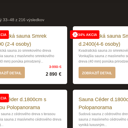
Zoradené podľa najnovších
ý 33–48 z 216 výsledkov
KCIA
34% AKCIA
ratická sauna Smrek
Kvadratická sauna S
0 (2-4 osoby)
d.2400(4-6 osoby)
ická sauna zo smrekového dreva
Kvadratická sauna zo smrekov
šia sauna z masívneho smrekového
Vonkajšia sauna z masívneho 
40 mm) ponúka prirodzený...
dreva (40 mm) ponúka prirodzen
3 990
€
Pôvodná cena bola: 3 99
Aktuálna cena je: 2 890 €
AZIŤ DETAIL
ZOBRAZIŤ DETAIL
2 890
€
KCIA
a Céder d.1800cm s
Sauna Céder d.1800
sou Polopanorama
Polopanorama
sauna z cédrového dreva s terasou
Sudová sauna z cédrového dre
ia sauna z masívneho cédrového dreva
sauna z masívneho cédrového 
...
vyniká luxusným...