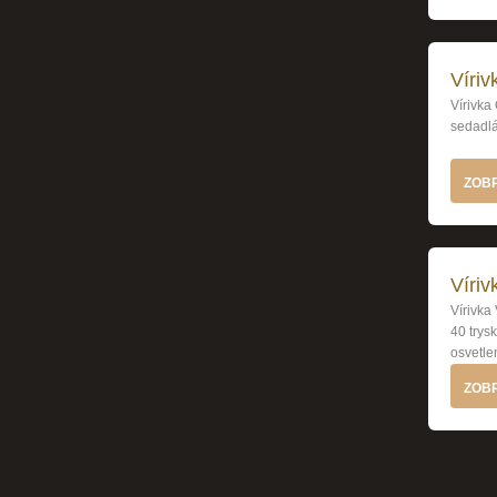
Víriv
Vírivka
sedadlá)
ZOBR
Víriv
Vírivka
40 trys
osvetle
ZOBR