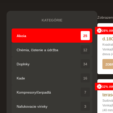
Zobrazen
KATEGÓRIE
28% A
Kvad
Akcia
25
d.180
Kvadrat
Vonkaj
Chémia, čistenie a údržba
12
dreva (
Doplnky
34
ZOBR
Kade
16
32% A
Saun
Kompresory/čerpadlá
7
tera
Sudová 
Vonkajš
Nafukovacie vírivky
3
(40 mm)