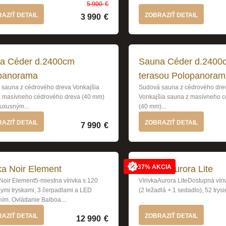
5 900
€
Pôvodná cena bola: 5 90
Aktuálna cena je: 3 990 €
AZIŤ DETAIL
ZOBRAZIŤ DETAIL
3 990
€
a Céder d.2400cm
Sauna Céder d.2400
panorama
terasou Polopanora
sauna z cédrového dreva Vonkajšia
Sudová sauna z cédrového drev
z masívneho cédrového dreva (40 mm)
Vonkajšia sauna z masívneho 
luxusným...
(40 mm)...
AZIŤ DETAIL
ZOBRAZIŤ DETAIL
7 990
€
37% AKCIA
ka Noir Element
Vírivka Aurora Lite
 Noir Element5-miestna vírivka s 120
VírivkaAurora LiteDostupná víri
mi tryskami, 3 čerpadlami a LED
(2 ležadlá + 1 sedadlo), 52 trysi
ním. Ovládanie Balboa...
AZIŤ DETAIL
ZOBRAZIŤ DETAIL
12 990
€