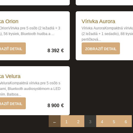
ka Orion
Vírivka Aurora
 OrionVírivka pre 5 osôb (2 ležadlá + 3
Vírivka AuroraKompaktná vírivk
, 56 trysiek, Bluetooth hudba a ...
(2 ležadlá + 1 sedadlo), 88 trysi
perličková...
AZIŤ DETAIL
ZOBRAZIŤ DETAIL
8 392
€
ka Velura
 VeluraKompaktná vírivka pre 5 osôb s
kami, Bluetooth audiosystémom a LED
ním. Balboa...
AZIŤ DETAIL
8 900
€
←
1
2
3
4
5
6