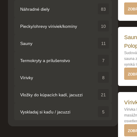
Náhradné diely
83
ZOBR
Piecky/ohrevy víriviek/komíny
10
Saun
Sauny
11
Polo
Sudová 
sauna 
Termokryty a prílušenstvo
7
vyniká 
ZOBR
Vírivky
8
Vložky do kúpacích kadí, jacuzzi
21
Víriv
Vírivka
Vyskladaj si kaďu / jacuzzi
5
masážny
osvetle
ZOBR